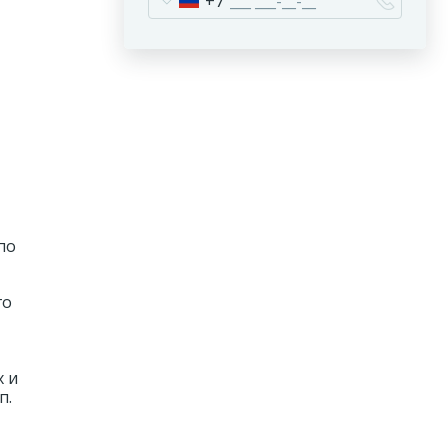
+7
по
го
х и
п.