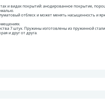
етах и видах покрытий: анодированное покрытие, поро
эмалью.
уматовый отблеск и может менять насыщенность и яр
омещениях.
ства 7 штук. Пружины изготовлены из пружинной стали
рая и друг от друга.