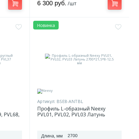
6 300 руб.
/шт
Новинка
Артикул:
BSE8-ANTBL
Профиль L-образный Neexy
, PVL68,
PVL01, PVL02, PVL03 Латунь
0*5-20-
2700*21,5*8-12,5 мм
Длина, мм
2700