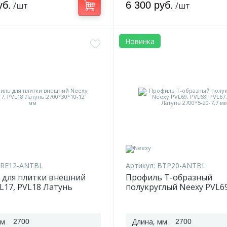
уб.
6 300 руб.
/шт
/шт
Новинка
RE12-ANTBL
Артикул:
BTP20-ANTBL
 для плитки внешний
Профиль T-образный
L17, PVL18 Латунь
полукруглый Neexy PVL69
10-12 мм
PVL67, PVL37 Латунь 270
7,7 мм
мм
Длина, мм
2700
2700