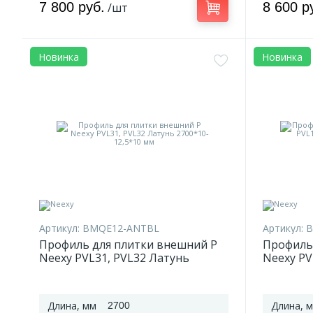
7 800 руб.
8 600 р
/шт
Новинка
Новинка
Артикул:
BMQE12-ANTBL
Артикул:
B
Профиль для плитки внешний P
Профиль
Neexy PVL31, PVL32 Латунь
Neexy PV
2700*10-12,5*10 мм
2700*30*
Длина, мм
Длина, 
2700