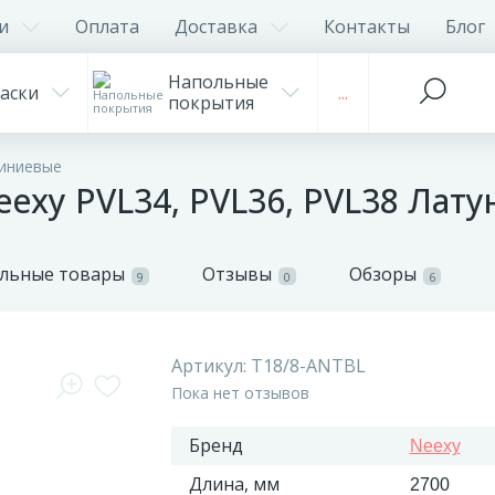
и
Оплата
Доставка
Контакты
Блог
Напольные
аски
...
покрытия
иниевые
xy PVL34, PVL36, PVL38 Латун
льные товары
Отзывы
Обзоры
9
0
6
Артикул:
T18/8-ANTBL
Пока нет отзывов
Бренд
Neexy
Длина, мм
2700