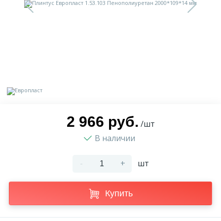
9
Доставка
Орнамент
2
Контакты
Пилястр
Блог
Полуколонна
5
Фотогалерея
Русты
2 966 руб.
/шт
В наличии
1
Видеогалерея
Сандрик
-
+
шт
117
Документы
Составные части
Купить
Сотрудничество