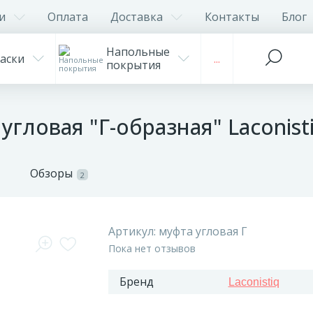
и
Оплата
Доставка
Контакты
Блог
Напольные
аски
...
покрытия
гловая "Г-образная" Laconist
Обзоры
2
Артикул:
муфта угловая Г
Пока нет отзывов
Бренд
Laconistiq