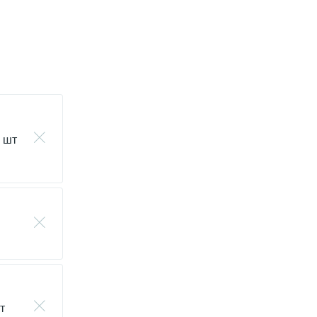
1 шт
т