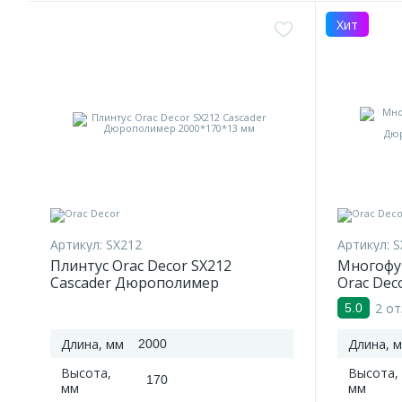
Хит
Артикул:
SX212
Артикул:
S
Плинтус Orac Decor SX212
Многофу
Cascader Дюрополимер
Orac Dec
2000*170*13 мм
Дюропол
2 о
5.0
Длина, мм
Длина, 
2000
Высота,
Высота,
170
мм
мм