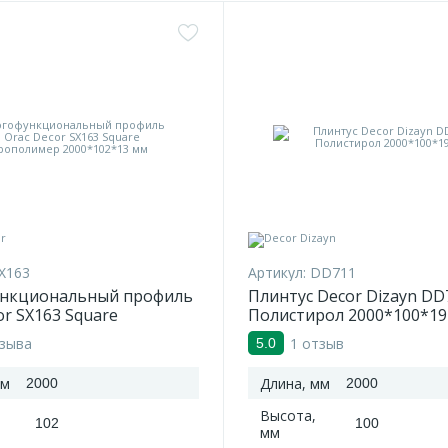
X163
Артикул:
DD711
нкциональный профиль
Плинтус Decor Dizayn DD
or SX163 Square
Полистирол 2000*100*19
имер 2000*102*13 мм
тзыва
1 отзыв
5.0
мм
Длина, мм
2000
2000
Высота,
102
100
мм