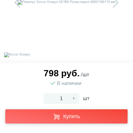
9
Доставка
Орнамент
2
Контакты
Пилястр
Блог
Полуколонна
5
Фотогалерея
Русты
798 руб.
/шт
В наличии
1
Видеогалерея
Сандрик
-
+
шт
117
Документы
Составные части
Купить
Сотрудничество