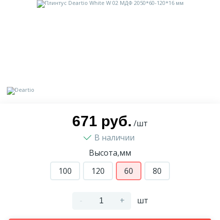
9
Доставка
Орнамент
2
Контакты
Пилястр
Блог
Полуколонна
5
Фотогалерея
Русты
671 руб.
/шт
В наличии
1
Видеогалерея
Сандрик
Высота,мм
117
100
120
60
80
Документы
Составные части
-
+
шт
Сотрудничество