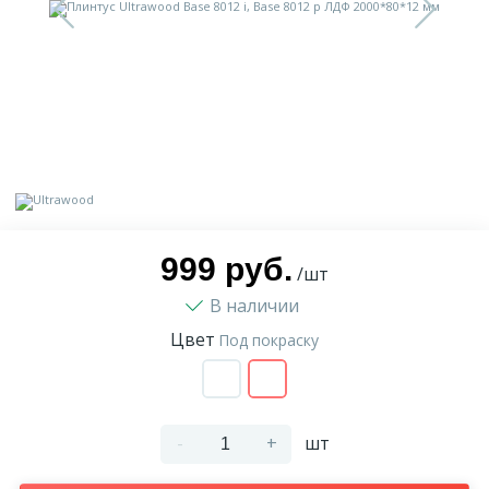
9
Доставка
Орнамент
2
Контакты
Пилястр
Блог
Полуколонна
5
Фотогалерея
Русты
999 руб.
/шт
В наличии
1
Видеогалерея
Сандрик
Цвет
Под покраску
117
Документы
Составные части
-
+
шт
Сотрудничество