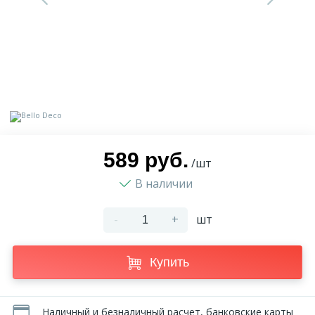
9
Доставка
Орнамент
2
Контакты
Пилястр
Блог
Полуколонна
5
589 руб.
Фотогалерея
Русты
/шт
В наличии
1
Видеогалерея
Сандрик
-
+
шт
117
Документы
Составные части
Купить
Сотрудничество
Наличный и безналичный расчет, банковские карты