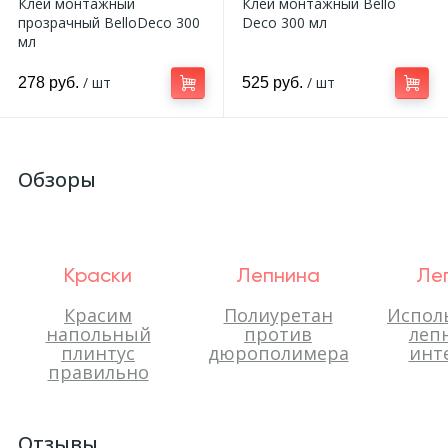
Клей монтажный
Клей монтажный Bello
прозрачный BelloDeco 300
Deco 300 мл
мл
/ шт
/ шт
278 руб.
525 руб.
Обзоры
Краски
Лепнина
Ле
Красим
Полиуретан
Испол
напольный
против
леп
плинтус
дюрополимера
инт
правильно
Отзывы