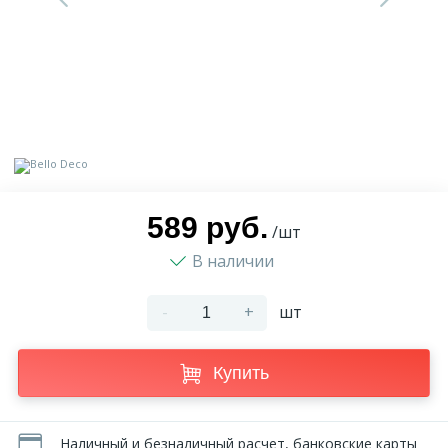
9
Доставка
Орнамент
2
Контакты
Пилястр
Блог
Полуколонна
5
589 руб.
Фотогалерея
Русты
/шт
В наличии
1
Видеогалерея
Сандрик
-
+
шт
117
Документы
Составные части
Купить
Сотрудничество
Наличный и безналичный расчет, банковские карты