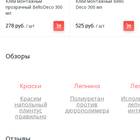
Клей монтажный
Клей монтажный Bello
прозрачный BelloDeco 300
Deco 300 мл
мл
/ шт
/ шт
278 руб.
525 руб.
Обзоры
Краски
Лепнина
Ле
Красим
Полиуретан
Испол
напольный
против
леп
плинтус
дюрополимера
инт
правильно
Отзывы