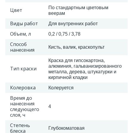
По стандартным цветовым
Цвет
веерам
2
Пилястры цветные
Виды работ
Для внутренних работ
177
Объем, л
0,2 / 0,75 / 3,78
Уголки цветные
Способ
Кисть, валик, краскопульт
нанесения
Краска для гипсокартона,
алюминия, гальванизированного
Тип краски
металла, дерева, штукатурки и
кирпичной кладки
Колеровка
Колеруется
Время до
нанесения
4
следующего
слоя, ч
Степень
Глубокоматовая
блеска