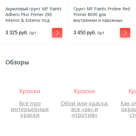
Акриловый грунт MF Paints
Грунт MF Paints Proline Red
Adhero Plus Primer 290
Primer 8090 для
Interior & Exterior под
внутренних и наружных
покраску стен и потолков
0,9-3,8 л
1-3,8 л
/шт
/шт
3 325 руб.
3 450 руб.
Обзоры
Краски
Краски
Кр
Всё про
Обои или краска:
Как о
интерьерные
все «за» и
окра
краски
«против»
ст