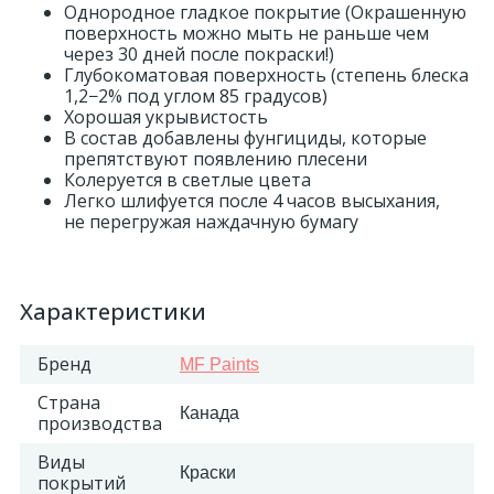
Однородное гладкое покрытие (Окрашенную
поверхность можно мыть не раньше чем
18
через 30 дней после покраски!)
Светильники и полки
Глубокоматовая поверхность (степень блеска
1,2−2% под углом 85 градусов)
Хорошая укрывистость
479
Составные элементы
В состав добавлены фунгициды, которые
препятствуют появлению плесени
Колеруется в светлые цвета
300
Угловые элементы
Легко шлифуется после 4 часов высыхания,
не перегружая наждачную бумагу
39
Уголки
Характеристики
260
Карнизы цветные
Бренд
MF Paints
Страна
534
Молдинги цветные
Канада
производства
Виды
Краски
374
покрытий
Плинтусы цветные