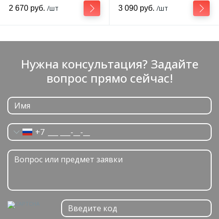
Comfort 7 0,2-9 л
/шт
/шт
2 670 руб.
3 090 руб.
Нужна консультация? Задайте
вопрос прямо сейчас!
+7