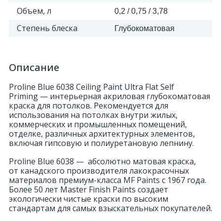
Объем, л
0,2 / 0,75 / 3,78
324
Орнаменты
Степень блеска
Глубокоматовая
Орнаменты цветные
Описание
43
Пилястры
Proline Blue 6038 Ceiling Paint Ultra Flat Self
Priming — интерьерная акриловая глубокоматовая
краска для потолков. Рекомендуется для
18
использования на потолках внутри жилых,
Постаменты
коммерческих и промышленных помещений,
отделке, различных архитектурных элементов,
включая гипсовую и полиуретановую лепнину.
263
Розетки
Proline Blue 6038 — абсолютно матовая краска,
от канадского производителя лакокрасочных
материалов
премиум-класса
MF Paints c 1967 года.
Розетки цветные
Более 50 лет Master Finish Paints создает
экологически чистые краски по высоким
стандартам для самых взыскательных покупателей.
3
Сандрики