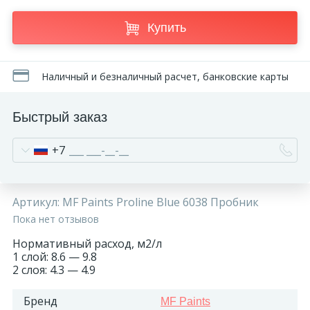
270
Декоративные панно
Купить
18
Кессоны и купола
Наличный и безналичный расчет, банковские карты
28
Колонны
Быстрый заказ
+7
38
Консоли
23
Артикул:
MF Paints Proline Blue 6038 Пробник
Кронштейны
Пока нет отзывов
Нормативный расход, м2/л
10
Ниши
1 слой: 8.6 — 9.8
2 слоя: 4.3 — 4.9
12
Обрамления зеркал
Бренд
MF Paints