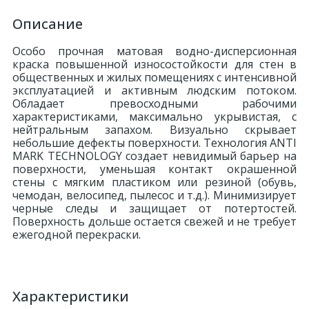
Описание
324
Орнаменты
Особо прочная матовая водно-дисперсионная
краска повышенной износостойкости для стен в
Орнаменты цветные
общественных и жилых помещениях с интенсивной
эксплуатацией и активным людским потоком.
Обладает превосходными рабочими
43
характеристиками, максимально укрывистая, с
Пилястры
нейтральным запахом. Визуально скрывает
небольшие дефекты поверхности. Технология ANTI
MARK TECHNOLOGY создает невидимый барьер на
18
Постаменты
поверхности, уменьшая контакт окрашенной
стены с мягким пластиком или резиной (обувь,
чемодан, велосипед, пылесос и т.д.). Минимизирует
263
черные следы и защищает от потертостей.
Розетки
Поверхность дольше остается свежей и не требует
ежегодной перекраски.
Розетки цветные
3
Характеристики
Сандрики