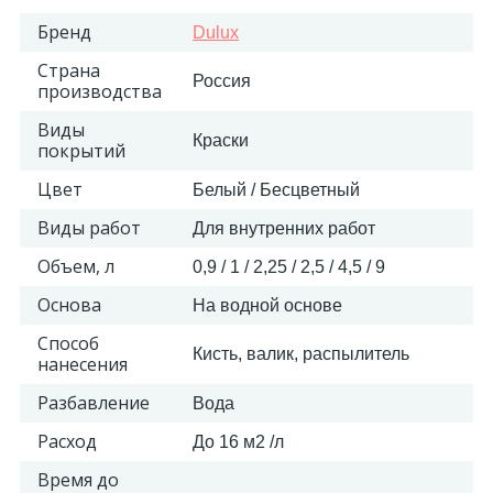
Бренд
Dulux
18
Светильники и полки
Страна
Россия
производства
479
Составные элементы
Виды
Краски
покрытий
300
Цвет
Белый / Бесцветный
Угловые элементы
Виды работ
Для внутренних работ
39
Объем, л
Уголки
0,9 / 1 / 2,25 / 2,5 / 4,5 / 9
Основа
На водной основе
260
Карнизы цветные
Способ
Кисть, валик, распылитель
нанесения
Разбавление
534
Вода
Молдинги цветные
Расход
До 16 м2 /л
374
Время до
Плинтусы цветные