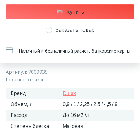
270
Декоративные панно
Купить
18
Заказать товар
Кессоны и купола
28
Наличный и безналичный расчет, банковские карты
Колонны
38
Артикул:
7009935
Консоли
Пока нет отзывов
23
Кронштейны
Бренд
Dulux
Объем, л
0,9 / 1 / 2,25 / 2,5 / 4,5 / 9
10
Ниши
Расход
До 16 м2 /л
Степень блеска
Матовая
12
Обрамления зеркал