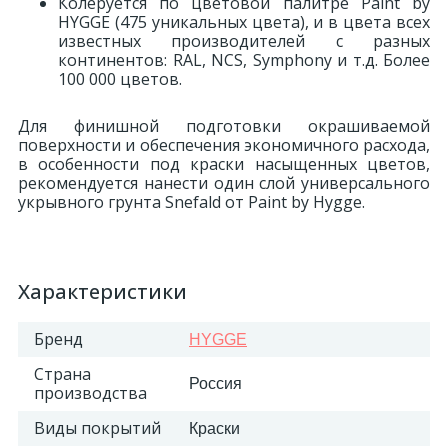
Колеруется по цветовой палитре Paint by
HYGGE (475 уникальных цвета), и в цвета всех
известных производителей с разных
2
Пилястры цветные
континентов: RAL, NCS, Symphony и т.д. Более
100 000 цветов.
177
Уголки цветные
Для финишной подготовки окрашиваемой
поверхности и обеспечения экономичного расхода,
в особенности под краски насыщенных цветов,
рекомендуется нанести один слой универсального
укрывного грунта Snefald от Paint by Hygge.
Характеристики
Бренд
HYGGE
Страна
Россия
производства
Виды покрытий
Краски