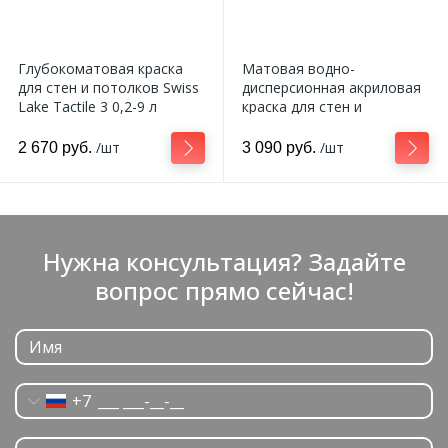
Глубокоматовая краска
Матовая водно-
для стен и потолков Swiss
дисперсионная акриловая
Lake Tactile 3 0,2-9 л
краска для стен и
потолков Swiss Lake Wall
Comfort 7 0,2-9 л
/шт
/шт
2 670 руб.
3 090 руб.
Нужна консультация? Задайте
вопрос прямо сейчас!
+7