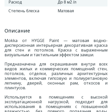
Расход
До 8 м2 /л
324
Орнаменты
Степень блеска
Матовая
Орнаменты цветные
Описание
Mokka от HYGGE Paint — матовая водно-
43
Пилястры
дисперсионная интерьерная декоративная краска
для стен и потолков. Краска с выраженным
визуальным и тактильным эффектом замши.
18
Постаменты
Предназначена для окрашивания внутри всех
видов жилых и коммерческих помещений: стен,
потолков, отделки, различных архитектурных
263
Розетки
элементов, включая гипсовую и полиуретановую
лепнину, дверей, оконных рам, откосов и
плинтусов.
Розетки цветные
Используется в помещениях с высокой
эксплуатационной нагрузкой, подходит для
3
использования в помещениях с повышенной
Сандрики
влажностью, без прямого попадания воды.