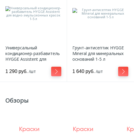
Универсальный
Грунт-антисептик HYGGE
кондиционер-разбавитель
Mineral для минеральных
HYGGE Assistent для
оснований 1-5 л
водно-эмульсионных
красок 1-5 л
/шт
/шт
1 290 руб.
1 640 руб.
Обзоры
Краски
Краски
Кр