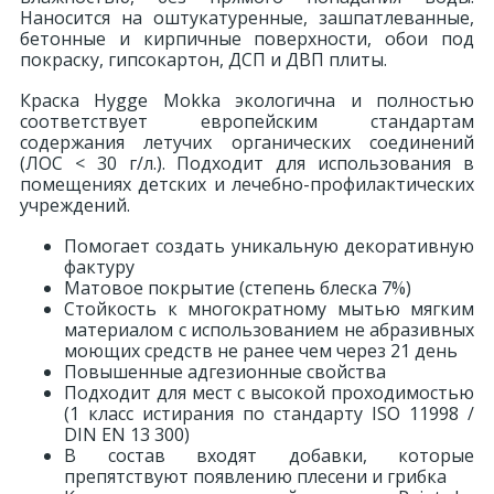
Наносится на оштукатуренные, зашпатлеванные,
бетонные и кирпичные поверхности, обои под
18
Светильники и полки
покраску, гипсокартон, ДСП и ДВП плиты.
Краска Hygge Mokka экологична и полностью
479
соответствует европейским стандартам
Составные элементы
содержания летучих органических соединений
(ЛОС < 30 г/л.). Подходит для использования в
помещениях детских и лечебно-профилактических
300
Угловые элементы
учреждений.
Помогает создать уникальную декоративную
39
фактуру
Уголки
Матовое покрытие (степень блеска 7%)
Стойкость к многократному мытью мягким
материалом с использованием не абразивных
260
Карнизы цветные
моющих средств не ранее чем через 21 день
Повышенные адгезионные свойства
Подходит для мест с высокой проходимостью
534
Молдинги цветные
(1 класс истирания по стандарту ISO 11998 /
DIN EN 13 300)
В состав входят добавки, которые
374
препятствуют появлению плесени и грибка
Плинтусы цветные