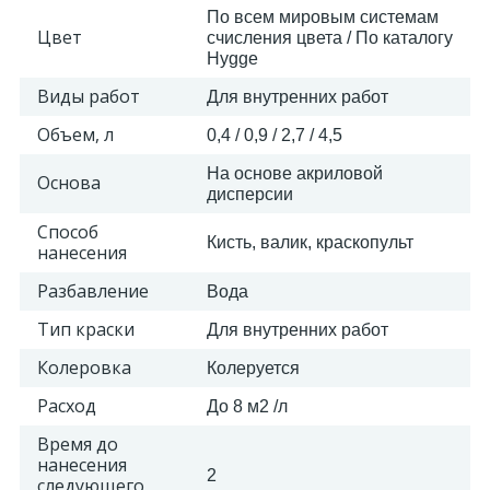
По всем мировым системам
Цвет
счисления цвета / По каталогу
Hygge
Виды работ
Для внутренних работ
Объем, л
0,4 / 0,9 / 2,7 / 4,5
На основе акриловой
Основа
дисперсии
Способ
Кисть, валик, краскопульт
нанесения
Разбавление
Вода
Тип краски
Для внутренних работ
Колеровка
Колеруется
Расход
До 8 м2 /л
Время до
нанесения
2
следующего