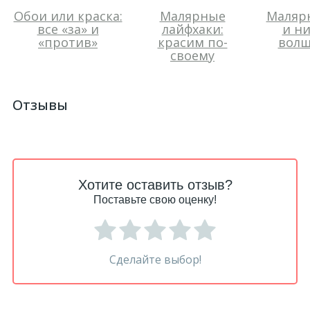
Обои или краска:
Малярные
Малярн
все «за» и
лайфхаки:
и ни
«против»
красим по-
волш
своему
Отзывы
Хотите оставить отзыв?
Поставьте свою оценку!
Сделайте выбор!