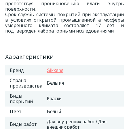
препятствуя проникновению влаги внутрь
поверхности.
18
Светильники и полки
Срок службы системы покрытий при эксплуатации
в условиях открытой промышленной атмосферы
умеренного климата составляет 17 лет и
479
подтвержден лабораторными исследованиями.
Составные элементы
300
Угловые элементы
Характеристики
39
Бренд
Уголки
Sikkens
Страна
Бельгия
производства
260
Карнизы цветные
Виды
Краски
покрытий
534
Молдинги цветные
Цвет
Белый
Для внутренних работ / Для
Виды работ
374
Плинтусы цветные
внешних работ