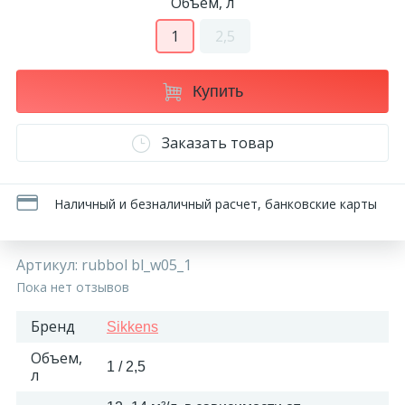
Объем, л
270
Декоративные панно
1
2,5
18
Кессоны и купола
Купить
28
Заказать товар
Колонны
38
Наличный и безналичный расчет, банковские карты
Консоли
23
Артикул:
rubbol bl_w05_1
Кронштейны
Пока нет отзывов
10
Ниши
Бренд
Sikkens
Объем,
1 / 2,5
л
12
Обрамления зеркал