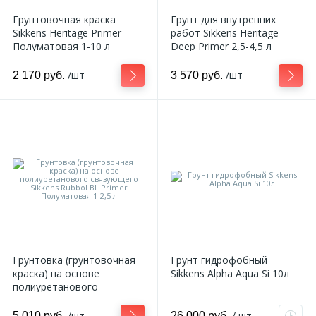
Грунтовочная краска
Грунт для внутренних
Sikkens Heritage Primer
работ Sikkens Heritage
Полуматовая 1-10 л
Deep Primer 2,5-4,5 л
/шт
/шт
2 170 руб.
3 570 руб.
Грунтовка (грунтовочная
Грунт гидрофобный
краска) на основе
Sikkens Alpha Aqua Si 10л
полиуретанового
связующего Sikkens Rubbol
BL Primer Полуматовая 1-
/шт
/ шт
5 010 руб.
26 000 руб.