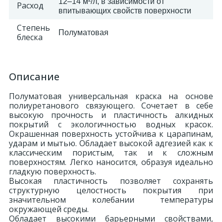
12–14 м²/л, в зависимости от
Расход
впитывающих свойств поверхности
324
Орнаменты
Степень
Полуматовая
блеска
Орнаменты цветные
Описание
43
Пилястры
Полуматовая универсальная краска на основе
полиуретанового связующего. Сочетает в себе
18
высокую прочность и пластичность алкидных
Постаменты
покрытий с экологичностью водных красок.
Окрашенная поверхность устойчива к царапинам,
ударам и мытью. Обладает высокой адгезией как к
263
Розетки
классическим пористым, так и к сложным
поверхностям. Легко наносится, образуя идеально
гладкую поверхность.
Высокая пластичность позволяет сохранять
Розетки цветные
структурную целостность покрытия при
значительном колебании температуры
окружающей среды.
3
Сандрики
Обладает высокими барьерными свойствами,