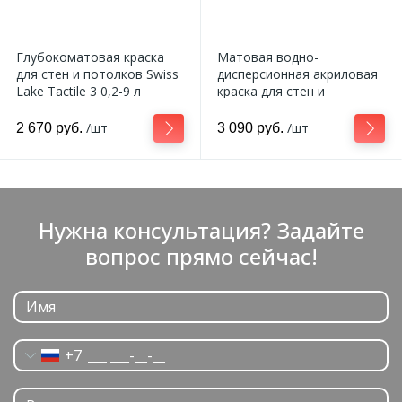
Глубокоматовая краска
Матовая водно-
для стен и потолков Swiss
дисперсионная акриловая
Lake Tactile 3 0,2-9 л
краска для стен и
потолков Swiss Lake Wall
Comfort 7 0,2-9 л
/шт
/шт
2 670 руб.
3 090 руб.
Нужна консультация? Задайте
вопрос прямо сейчас!
+7