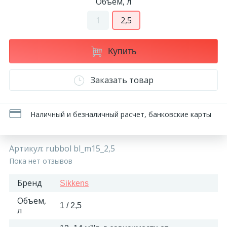
Объем, л
270
Декоративные панно
1
2,5
18
Кессоны и купола
Купить
28
Заказать товар
Колонны
38
Наличный и безналичный расчет, банковские карты
Консоли
23
Артикул:
rubbol bl_m15_2,5
Кронштейны
Пока нет отзывов
10
Ниши
Бренд
Sikkens
Объем,
1 / 2,5
л
12
Обрамления зеркал