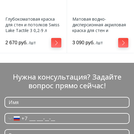
Глубокоматовая краска
Матовая водно-
для стен и потолков Swiss
дисперсионная акриловая
Lake Tactile 3 0,2-9 л
краска для стен и
потолков Swiss Lake Wall
Comfort 7 0,2-9 л
/шт
/шт
2 670 руб.
3 090 руб.
Нужна консультация? Задайте
вопрос прямо сейчас!
+7