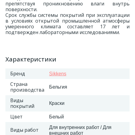
препятствуя проникновению влаги внутрь
поверхности.
18
Светильники и полки
Срок службы системы покрытий при эксплуатации
в условиях открытой промышленной атмосферы
умеренного климата составляет 17 лет и
479
подтвержден лабораторными исследованиями.
Составные элементы
300
Угловые элементы
Характеристики
39
Бренд
Уголки
Sikkens
Страна
Бельгия
производства
260
Карнизы цветные
Виды
Краски
покрытий
534
Молдинги цветные
Цвет
Белый
Для внутренних работ / Для
Виды работ
374
Плинтусы цветные
внешних работ