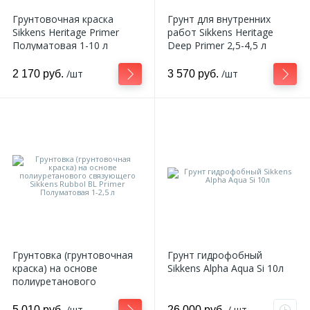
Грунтовочная краска
Грунт для внутренних
Sikkens Heritage Primer
работ Sikkens Heritage
Полуматовая 1-10 л
Deep Primer 2,5-4,5 л
/шт
/шт
2 170 руб.
3 570 руб.
Грунтовка (грунтовочная
Грунт гидрофобный
краска) на основе
Sikkens Alpha Aqua Si 10л
полиуретанового
связующего Sikkens Rubbol
BL Primer Полуматовая 1-
/шт
/ шт
5 010 руб.
26 000 руб.