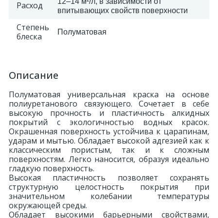
12–14 м²/л, в зависимости от
Расход
впитывающих свойств поверхности
324
Орнаменты
Степень
Полуматовая
блеска
Орнаменты цветные
Описание
43
Пилястры
Полуматовая универсальная краска на основе
полиуретанового связующего. Сочетает в себе
18
высокую прочность и пластичность алкидных
Постаменты
покрытий с экологичностью водных красок.
Окрашенная поверхность устойчива к царапинам,
ударам и мытью. Обладает высокой адгезией как к
263
Розетки
классическим пористым, так и к сложным
поверхностям. Легко наносится, образуя идеально
гладкую поверхность.
Высокая пластичность позволяет сохранять
Розетки цветные
структурную целостность покрытия при
значительном колебании температуры
окружающей среды.
3
Сандрики
Обладает высокими барьерными свойствами,