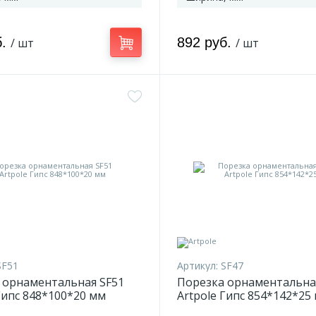
б.
892 руб.
/ шт
/ шт
SF51
Артикул:
SF47
 орнаментальная SF51
Порезка орнаментальна
Гипс 848*100*20 мм
Artpole Гипс 854*142*25