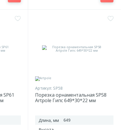
Артикул:
SP58
я SP61
Порезка орнаментальная SP58
мм
Artpole Гипс 649*30*22 мм
Длина, мм
649
Высота,