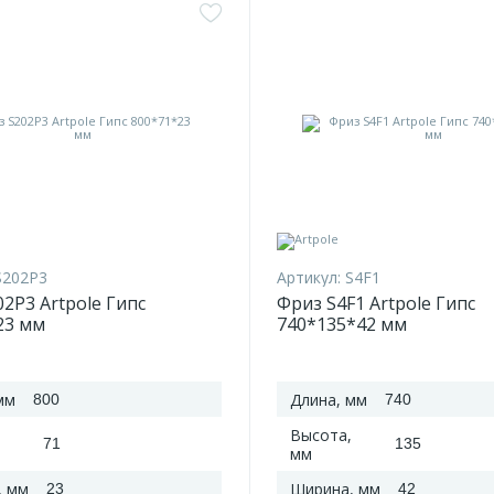
S202P3
Артикул:
S4F1
2P3 Artpole Гипс
Фриз S4F1 Artpole Гипс
23 мм
740*135*42 мм
мм
Длина, мм
800
740
Высота,
71
135
мм
, мм
Ширина, мм
23
42