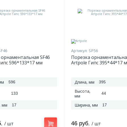
SF46
Артикул:
SP56
 орнаментальная SF46
Порезка орнаментальна
Гипс 596*133*17 мм
Artpole Гипс 395*44*17 
мм
Длина, мм
596
395
Высота,
133
44
мм
, мм
Ширина, мм
17
17
б.
46 руб.
/ шт
/ шт