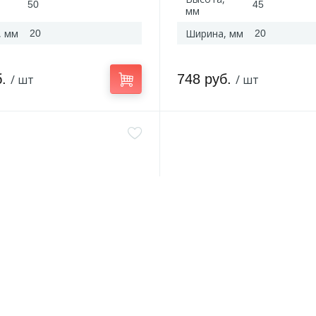
50
45
мм
, мм
Ширина, мм
20
20
б.
748 руб.
/ шт
/ шт
SP59
Артикул:
SMG93