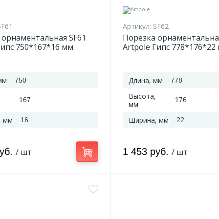
SF61
Артикул:
SF62
 орнаментальная SF61
Порезка орнаментальна
Гипс 750*167*16 мм
Artpole Гипс 778*176*22
мм
Длина, мм
750
778
Высота,
167
176
мм
, мм
Ширина, мм
16
22
руб.
1 453 руб.
/ шт
/ шт