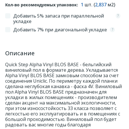
1
шт. (
2,837
м2)
Кол-во рекомендуемых упаковок:
324
Орнаменты
Добавить 5% запаса при параллельной
?
укладке
Добавить 7% при диагональной укладке
?
Орнаменты цветные
43
Пилястры
Описание
Quick Step Alpha Vinyl BLOS BASE - бельгийский
18
Постаменты
виниловый пол в формате дерева. Укладывается
Alpha Vinyl BLOS BASE замковым способом за счет
соединения Uniclic. По периметру каждой планки
263
сделана неглубокая канавка - фаска 4V. Виниловый
Розетки
пол Alpha Vinyl BLOS BASE предназначен для
укладки в жилых помещениях - производителем
сделан акцент на максимальной экологичности,
Розетки цветные
при этом износостойкость 33 класса позволяет с
легкостью его эксплуатировать и в помещениях с
большой проходимостью. Виниловый пол будет
3
Сандрики
радовать вас многие годы благодаря