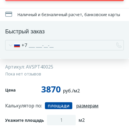
270
Декоративные панно
Наличный и безналичный расчет, банковские карты
18
Кессоны и купола
Быстрый заказ
+7
28
Колонны
38
Консоли
Артикул:
AVSPT40025
Пока нет отзывов
23
Кронштейны
3870
Цена
руб./м2
10
Ниши
Калькулятор по:
площади
размерам
м2
12
Укажите площадь
Обрамления зеркал