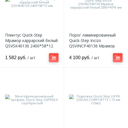
Плинтус Quick-Step
Порог ламинированный
Мрамор каррарский белый
Quick-Step Incizo
QSVSK40136 2400*58*12
QSVINCP40136 Мрамор
мм
каррарский белый
2000*45*8 мм
/ шт
/ шт
1 582 руб.
4 100 руб.