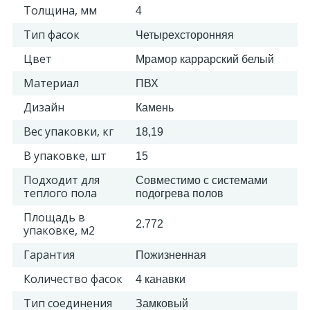
Толщина, мм
4
2
Тип фасок
Четырехсторонняя
Пилястры цветные
Цвет
Мрамор каррарский белый
177
Материал
Уголки цветные
ПВХ
Дизайн
Камень
Вес упаковки, кг
18,19
В упаковке, шт
15
Подходит для
Совместимо с системами
теплого пола
подогрева полов
Площадь в
2.772
упаковке, м2
Гарантия
Пожизненная
Количество фасок
4 канавки
Тип соединения
Замковый