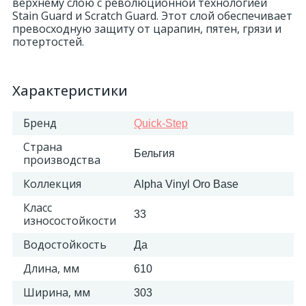
верхнему слою с революционной технологией
Stain Guard и Scratch Guard. Этот слой обеспечивает
18
превосходную защиту от царапин, пятен, грязи и
Светильники и полки
потертостей.
479
Составные элементы
Характеристики
300
Угловые элементы
Бренд
Quick-Step
Страна
Бельгия
производства
39
Уголки
Коллекция
Alpha Vinyl Oro Base
260
Класс
Карнизы цветные
33
износостойкости
Водостойкость
Да
534
Молдинги цветные
Длина, мм
610
Ширина, мм
303
374
Плинтусы цветные