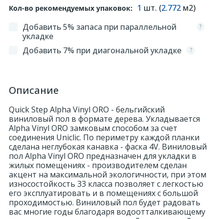
1
шт. (
2.772
м2)
Кол-во рекомендуемых упаковок:
324
Орнаменты
Добавить 5% запаса при параллельной
?
укладке
Добавить 7% при диагональной укладке
?
Орнаменты цветные
43
Пилястры
Описание
Quick Step Alpha Vinyl ORO - бельгийский
18
Постаменты
виниловый пол в формате дерева. Укладывается
Alpha Vinyl ORO замковым способом за счет
соединения Uniclic. По периметру каждой планки
263
сделана неглубокая канавка - фаска 4V. Виниловый
Розетки
пол Alpha Vinyl ORO предназначен для укладки в
жилых помещениях - производителем сделан
акцент на максимальной экологичности, при этом
Розетки цветные
износостойкость 33 класса позволяет с легкостью
его эксплуатировать и в помещениях с большой
проходимостью. Виниловый пол будет радовать
3
Сандрики
вас многие годы благодаря водоотталкивающему