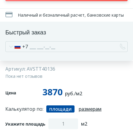
270
Декоративные панно
Наличный и безналичный расчет, банковские карты
18
Кессоны и купола
Быстрый заказ
+7
28
Колонны
38
Консоли
Артикул:
AVSTT40136
Пока нет отзывов
23
Кронштейны
3870
Цена
руб./м2
10
Ниши
Калькулятор по:
площади
размерам
м2
12
Укажите площадь
Обрамления зеркал