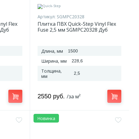
Артикул:
SGMPC20328
nyl Flex
Плитка ПВХ Quick-Step Vinyl Flex
 Дуб
Fuse 2,5 мм SGMPC20328 Дуб
ный
льняной серобежевый
Длина, мм
1500
Ширина, мм
228,6
Толщина,
2,5
мм
2550 руб.
/за м²
Новинка