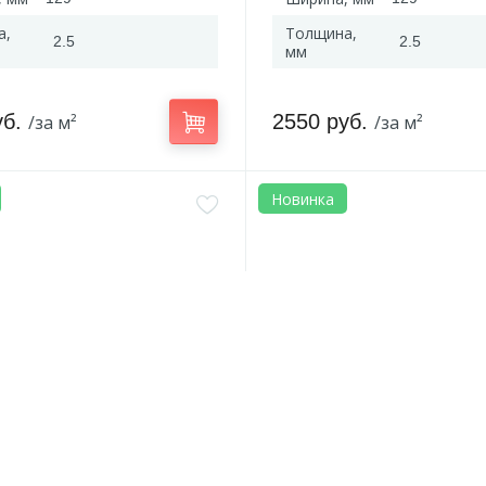
а,
Толщина,
2.5
2.5
мм
уб.
2550 руб.
/за м²
/за м²
Новинка
SGHBC20331
Артикул:
SGSPC20316