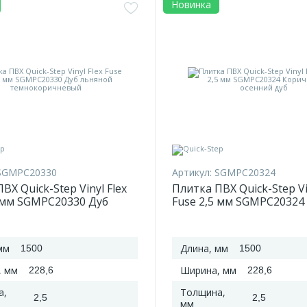
Новинка
SGMPC20330
Артикул:
SGMPC20324
ВХ Quick-Step Vinyl Flex
Плитка ПВХ Quick-Step Vi
5 мм SGMPC20330 Дуб
Fuse 2,5 мм SGMPC20324
 темнокоричневый
Коричневый осенний ду
мм
Длина, мм
1500
1500
, мм
Ширина, мм
228,6
228,6
а,
Толщина,
2,5
2,5
мм