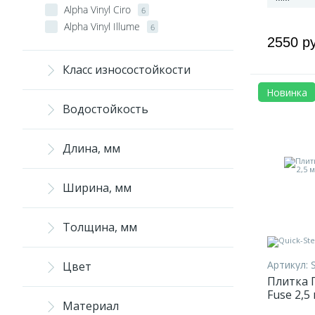
Alpha Vinyl Ciro
6
Alpha Vinyl Illume
6
2550 р
Alpha Vinyl Oro
6
Alpha Vinyl Oro Base
6
Класс износостойкости
Ambient Glue Plus
3
Новинка
Atmosphere
10
Водостойкость
Canyon
6
Vinyl Flex Blush
7
Vinyl Flex Fuse
9
Длина, мм
Vinyl Flex Liv
9
Vinyl Flex Pristine
7
Ширина, мм
Volcano
6
Толщина, мм
Артикул:
Цвет
Плитка П
Fuse 2,
Материал
жемчужн