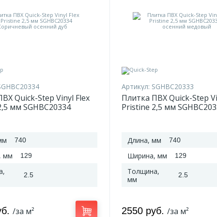
SGHBC20334
Артикул:
SGHBC20333
ВХ Quick-Step Vinyl Flex
Плитка ПВХ Quick-Step Vi
 2,5 мм SGHBC20334
Pristine 2,5 мм SGHBC20
вый осенний дуб
осенний медовый
мм
Длина, мм
740
740
, мм
Ширина, мм
129
129
а,
Толщина,
2.5
2.5
мм
уб.
2550 руб.
/за м²
/за м²