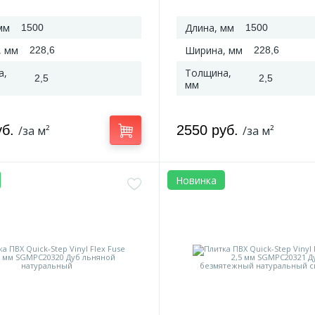
средний
мм
Длина, мм
1500
1500
, мм
Ширина, мм
228,6
228,6
а,
Толщина,
2,5
2,5
мм
уб.
2550 руб.
/за м²
/за м²
Новинка