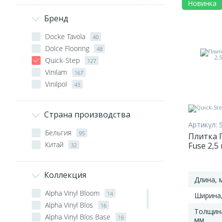
Новинка
Бренд
Docke Tavola
40
Dolce Flooring
48
Quick-Step
127
Vinilam
167
Vinilpol
43
Страна производства
Артикул:
Бельгия
95
Плитка П
Китай
Fuse 2,
32
льняной
Коллекция
Длина, 
Alpha Vinyl Bloom
14
Ширина
Alpha Vinyl Blos
16
Толщин
Alpha Vinyl Blos Base
16
мм