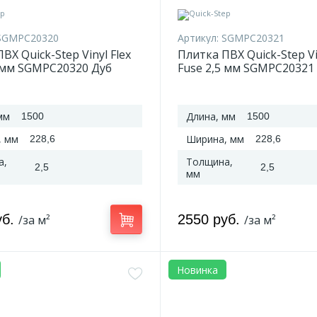
SGMPC20320
Артикул:
SGMPC20321
ВХ Quick-Step Vinyl Flex
Плитка ПВХ Quick-Step Vi
5 мм SGMPC20320 Дуб
Fuse 2,5 мм SGMPC20321
 натуральный
безмятежный натураль
светлый
мм
Длина, мм
1500
1500
, мм
Ширина, мм
228,6
228,6
а,
Толщина,
2,5
2,5
мм
уб.
2550 руб.
/за м²
/за м²
Новинка