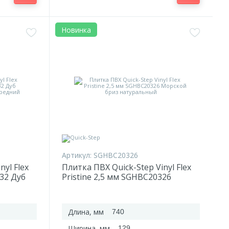
Новинка
Артикул:
SGHBC20326
nyl Flex
Плитка ПВХ Quick-Step Vinyl Flex
332 Дуб
Pristine 2,5 мм SGHBC20326
ный
Морской бриз натуральный
Длина, мм
740
Ширина, мм
129