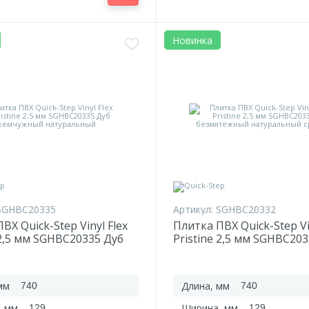
Новинка
SGHBC20335
Артикул:
SGHBC20332
ВХ Quick-Step Vinyl Flex
Плитка ПВХ Quick-Step Vi
 2,5 мм SGHBC20335 Дуб
Pristine 2,5 мм SGHBC20
ый натуральный
безмятежный натураль
средний
мм
Длина, мм
740
740
, мм
Ширина, мм
129
129