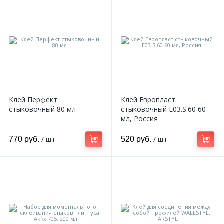
18
Светильники и полки
479
Составные элементы
300
Угловые элементы
Клей Перфект
Клей Европласт
стыковочный 80 мл
стыковочный E03.S.60 60
39
мл, Россия
Уголки
/ шт
/ шт
770 руб.
520 руб.
260
Карнизы цветные
534
Молдинги цветные
374
Плинтусы цветные