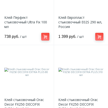
270
Декоративные панно
Клей Перфект
Клей Европласт
18
стыковочный Ultra Fix 100
стыковочный E02S 290 мл,
Кессоны и купола
мл
Россия
/ шт
/ шт
738 руб.
1 399 руб.
28
Колонны
38
Консоли
23
Кронштейны
10
Ниши
Клей стыковочный Orac
Клей стыковочный Orac
12
Обрамления зеркал
Decor FX250 DECOFIX
Decor FX250 DECOFIX