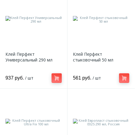
Стыковочный
Универсальный
13
9
Доставка
Обрамление арок
Орнамент
Шпатлёвка
26
2
Контакты
Полуколонны
Пилястр
12
Блог
Архитравы
Полуколонна
Клей Перфект
Клей Перфект
Универсальный 290 мл
стыковочный 50 мл
286
5
Фотогалерея
Багеты цветные
Русты
/ шт
/ шт
937 руб.
561 руб.
13
1
Видеогалерея
Декоративные камины
Сандрик
531
117
Документы
Декоративные панели
Составные части
211
Сотрудничество
Декоративные панели цветные