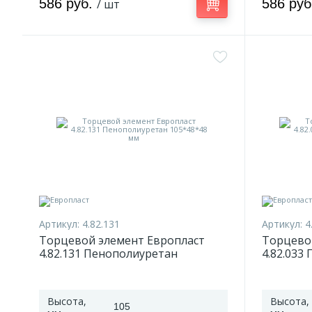
586 руб.
586 ру
/ шт
Артикул:
4.82.131
Артикул:
4
Торцевой элемент Европласт
Торцево
4.82.131 Пенополиуретан
4.82.033
105*48*48 мм
111*86*
Высота,
Высота,
105