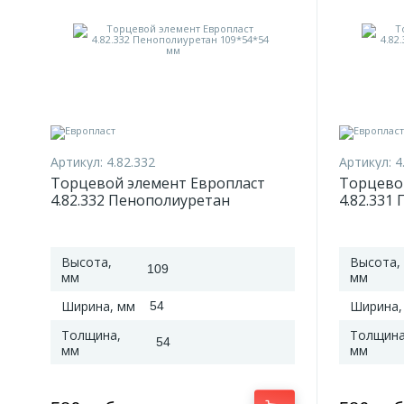
Артикул:
4.82.332
Артикул:
4
Торцевой элемент Европласт
Торцево
4.82.332 Пенополиуретан
4.82.331
109*54*54 мм
109*61*
Высота,
Высота,
109
мм
мм
Ширина, мм
Ширина,
54
Толщина,
Толщина
54
мм
мм