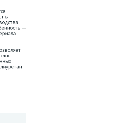
тся
ст в
зводства
обенность —
териала
озволяет
полне
онных
олиуретан