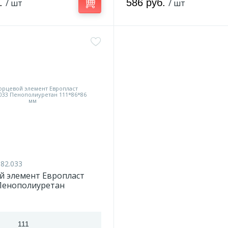
б.
586 руб.
/ шт
/ шт
.82.033
й элемент Европласт
 Пенополиуретан
86 мм
111