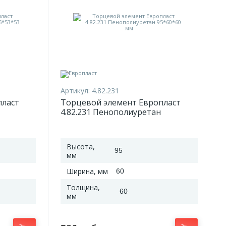
Артикул:
4.82.231
пласт
Торцевой элемент Европласт
4.82.231 Пенополиуретан
95*60*60 мм
Высота,
95
мм
Ширина, мм
60
Толщина,
60
мм