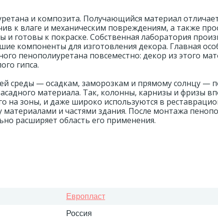
уретана и композита. Получающийся материал отличае
ив к влаге и механическим повреждениям, а также про
ы и готовы к покраске. Собственная лаборатория прои
шие компоненты для изготовления декора. Главная ос
ного пенополиуретана повсеместно: декор из этого ма
ого гипса.
ей среды — осадкам, заморозкам и прямому солнцу — п
фасадного материала. Так, колонны, карнизы и фризы в
его на зоны, и даже широко используются в реставраци
у материалами и частями здания. После монтажа пеноп
ьно расширяет область его применения.
Европласт
Россия