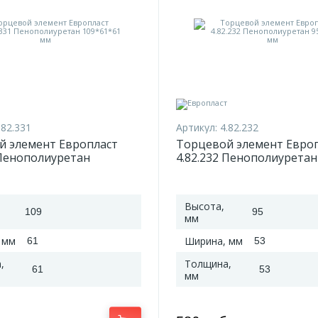
.82.331
Артикул:
4.82.232
й элемент Европласт
Торцевой элемент Евро
 Пенополиуретан
4.82.232 Пенополиуретан
61 мм
95*53*53 мм
Высота,
109
95
мм
 мм
Ширина, мм
61
53
,
Толщина,
61
53
мм