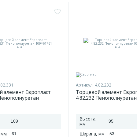
.82.331
Артикул:
4.82.232
й элемент Европласт
Торцевой элемент Евро
 Пенополиуретан
4.82.232 Пенополиуретан
61 мм
95*53*53 мм
Высота,
109
95
мм
 мм
Ширина, мм
61
53