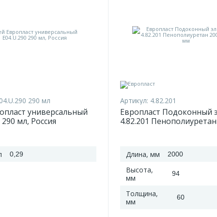
04.U.290 290 мл
Артикул:
4.82.201
ропласт универсальный
Европласт Подоконный 
 290 мл, Россия
4.82.201 Пенополиуретан
2000*94*60 мм
л
Длина, мм
0,29
2000
Высота,
94
мм
Толщина,
60
мм