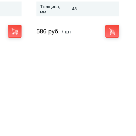
Толщина,
48
мм
586 руб.
/ шт