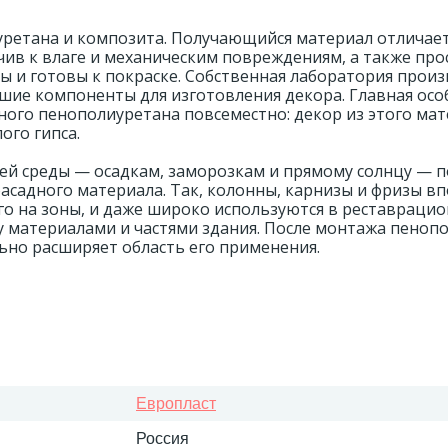
уретана и композита. Получающийся материал отличае
ив к влаге и механическим повреждениям, а также про
ы и готовы к покраске. Собственная лаборатория прои
шие компоненты для изготовления декора. Главная ос
ного пенополиуретана повсеместно: декор из этого ма
ого гипса.
ей среды — осадкам, заморозкам и прямому солнцу — п
фасадного материала. Так, колонны, карнизы и фризы в
его на зоны, и даже широко используются в реставраци
у материалами и частями здания. После монтажа пеноп
ьно расширяет область его применения.
Европласт
Россия