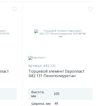
Артикул:
4.82.131
пласт
Торцевой элемент Европласт
4.82.131 Пенополиуретан
105*48*48 мм
Высота,
105
мм
Ширина, мм
48