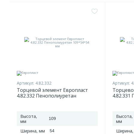
Артикул:
4.82.332
Артикул:
4
Торцевой элемент Европласт
Торцево
4.82.332 Пенополиуретан
4.82.331
109*54*54 мм
109*61*
Высота,
Высота,
109
мм
мм
Ширина, мм
Ширина,
54