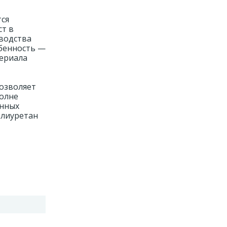
тся
ст в
зводства
обенность —
териала
озволяет
полне
онных
олиуретан