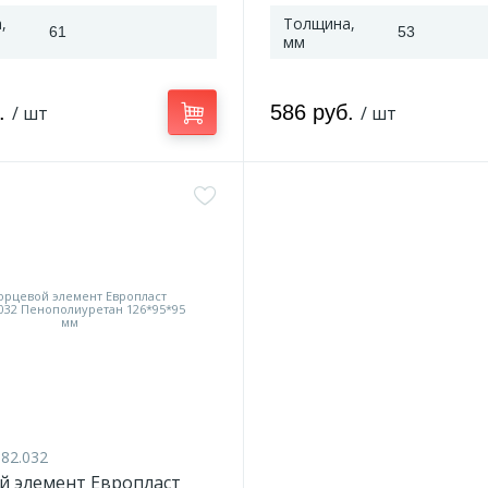
,
Толщина,
61
53
мм
б.
586 руб.
/ шт
/ шт
.82.032
й элемент Европласт