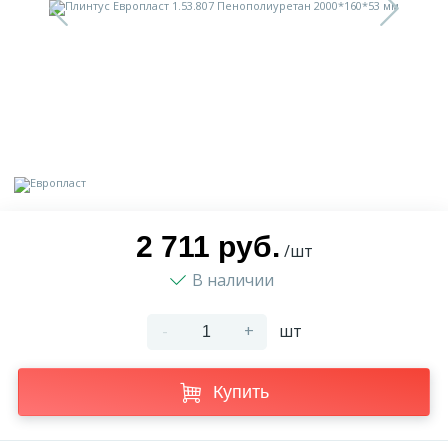
9
Доставка
Орнамент
2
Контакты
Пилястр
Блог
Полуколонна
5
Фотогалерея
Русты
2 711 руб.
/шт
В наличии
1
Видеогалерея
Сандрик
-
+
шт
117
Документы
Составные части
Купить
Сотрудничество