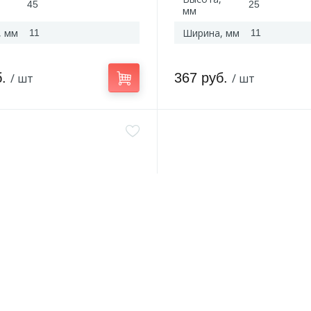
45
25
мм
, мм
Ширина, мм
11
11
б.
367 руб.
/ шт
/ шт
C45(2)-LB4-1
Артикул:
C45(2)-GR4-1