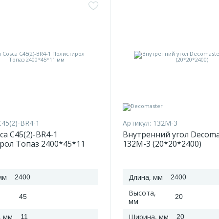
C45(2)-BR4-1
Артикул:
132M-3
ca C45(2)-BR4-1
Внутренний угол Decoma
рол Топаз 2400*45*11
132M-3 (20*20*2400)
мм
Длина, мм
2400
2400
Высота,
45
20
мм
, мм
Ширина, мм
11
20