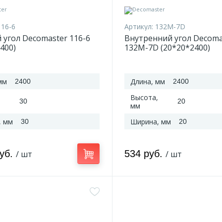
116-6
Артикул:
132M-7D
 угол Decomaster 116-6
Внутренний угол Decoma
400)
132M-7D (20*20*2400)
мм
Длина, мм
2400
2400
Высота,
30
20
мм
, мм
Ширина, мм
30
20
руб.
534 руб.
/ шт
/ шт