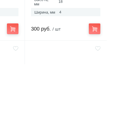
18
мм
Ширина, мм
4
300 руб.
/ шт
Артикул:
C25(2)-GR4-1