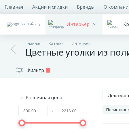
Главная
Акции и скидки
Бренды
О компани
Интерьер
Кр
Главная
Каталог
Интерьер
Цветные уголки из пол
Фильтр
1
Декомас
Розничная цена
Полистиро
-