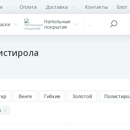
и
Оплата
Доставка
Контакты
Блог
Напольные
аски
...
покрытия
истирола
тер
Венге
Гибкие
Золотой
Полистиро
л