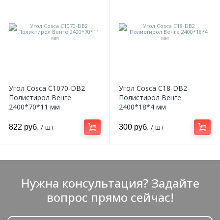
9
Доставка
Орнамент
2
Контакты
Пилястр
Блог
Полуколонна
Угол Cosca С1070-DB2
Угол Cosca C18-DB2
Полистирол Венге
Полистирол Венге
5
2400*70*11 мм
2400*18*4 мм
Фотогалерея
Русты
/ шт
/ шт
822 руб.
300 руб.
1
Видеогалерея
Сандрик
117
Документы
Составные части
Нужна консультация? Задайте
вопрос прямо сейчас!
Сотрудничество