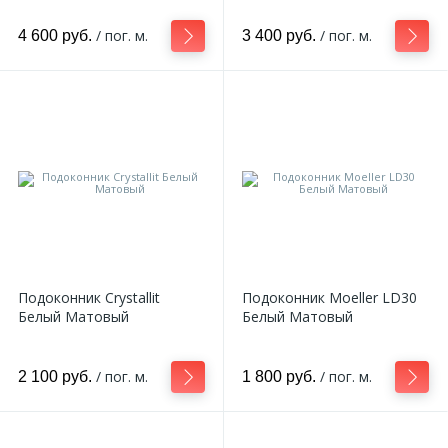
270
Декоративные панно
/ пог. м.
/ пог. м.
4 600 руб.
3 400 руб.
18
Кессоны и купола
28
Колонны
38
Консоли
23
Кронштейны
Подоконник Crystallit
Подоконник Moeller LD30
Белый Матовый
Белый Матовый
10
Ниши
/ пог. м.
/ пог. м.
2 100 руб.
1 800 руб.
12
Обрамления зеркал