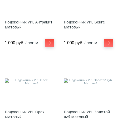
18
Светильники и полки
Подоконник VPL Антрацит
Подоконник VPL Венге
Матовый
Матовый
479
Составные элементы
/ пог. м.
/ пог. м.
1 000 руб.
1 000 руб.
300
Угловые элементы
39
Уголки
260
Карнизы цветные
534
Молдинги цветные
Подоконник VPL Орех
Подоконник VPL Золотой
374
Плинтусы цветные
Матовый
дуб Матовый