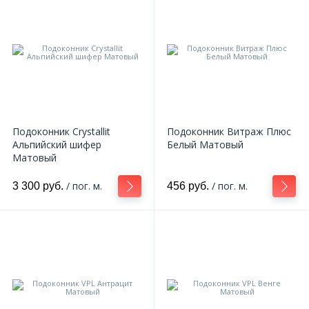
324
Орнаменты
Орнаменты цветные
43
Пилястры
Подоконник Crystallit
Подоконник Витраж Плюс
Альпийский шифер
Белый Матовый
18
Матовый
Постаменты
/ пог. м.
/ пог. м.
3 300 руб.
456 руб.
263
Розетки
Розетки цветные
3
Сандрики