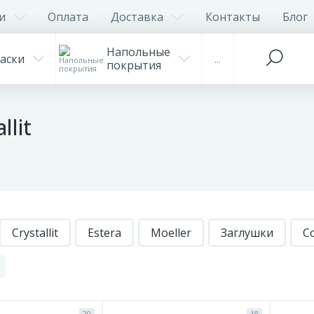
и
Оплата
Доставка
Контакты
Блог
Напольные
аски
...
покрытия
lit
Crystallit
Estera
Moeller
Заглушки
С
20
18