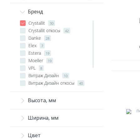
Бренд
Crystallit
30
Crystallit откосы
42
Danke
28
Elex
7
Estera
19
Moeller
19
VPL
8
Витраж Дизайн
10
Витраж Дизайн откосы
40
Витраж Плюс
5
Искусственный камень
20
Высота, мм
Ярославль откосы
6
Ширина, мм
Цвет