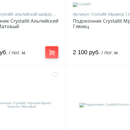
rystallit альпийский шифер мат 20
Артикул:
Crystallit Мрамор Гля
ик Crystallit Альпийский
Подоконник Crystallit М
Матовый
Глянец
уб.
2 100 руб.
/ пог. м.
/ пог. м.