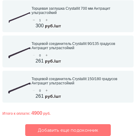
270
Торцевая заглушка Crystallit 700 мм Антрацит
Декоративные панно
ультрастойкий
300
руб./шт
18
Кессоны и купола
Торцевой соединитель Crystallit 90/135 градусов
28
Антрацит ультрастойкий
Колонны
261
руб./шт
38
Консоли
Торцевой соединитель Crystallit 150/180 градусов
Антрацит ультрастойкий
23
Кронштейны
261
руб./шт
10
Ниши
4900
Итого к оплате:
руб.
12
Обрамления зеркал
Добавить еще подоконник