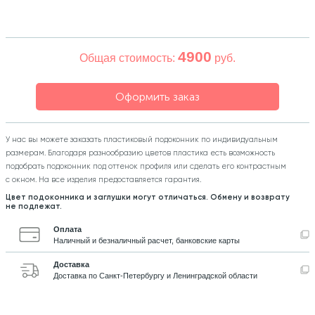
324
Орнаменты
4900
Общая стоимость:
руб.
Орнаменты цветные
Оформить заказ
43
Пилястры
У нас вы можете заказать пластиковый подоконник по индивидуальным
размерам. Благодаря разнообразию цветов пластика есть возможность
18
Постаменты
подобрать подоконник под оттенок профиля или сделать его контрастным
с окном. На все изделия предоставляется гарантия.
Цвет подоконника и заглушки могут отличаться. Обмену и возврату
263
не подлежат.
Розетки
Оплата
Наличный и безналичный расчет, банковские карты
Розетки цветные
Доставка
Доставка по Санкт-Петербургу и Ленинградской области
3
Сандрики