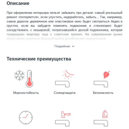
Описание
18
При оформлении интерьера нельзя забывать про детали: самый роскошный
Светильники и полки
ремонт «потеряется», если упустить, недоработать, забыть... Так, например,
самое дорогое деревянное или пластиковое окно будет смотреться бедно и
грустно, если вы забудете поменять подоконник и стеклопакет будет
479
соседствовать с неширокой, потрескавшейся доской подоконника, которая
Составные элементы
«украшала» квартиру еще с советских времен. На современном рынке
представлен довольно большой выбор дизайнерских подоконников.
Подробнее
В интернет-магазине Lepnina.Top вы найдёте лучшие пластиковые
300
Угловые элементы
подоконники разных цветов и размеров. Подоконники, которые продаются у
нас, идеально впишутся в ваш интерьер, помогут создать комфортный
Технические преимущества
климат без сквозняков и образования конденсата под окном.
39
Почему стоит выбрать именно наш магазин:
Уголки
Только сертифицированный товар от известных брендов – у нас в
наличии есть подоконники от таких популярных компаний, как Crystallit,
Danke, Moeller, Estera.
260
Карнизы цветные
Гарантия от производителя – на весь наш ассортимент
Морозостойкость
Солнцезащита
Безопасность
распространяется официальная гарантия.
Мы оказываем полный спектр работ – наши специалисты с радостью
выполнят необходимые замеры, работы по перевозке и установке
534
Молдинги цветные
подоконника.
374
Плинтусы цветные