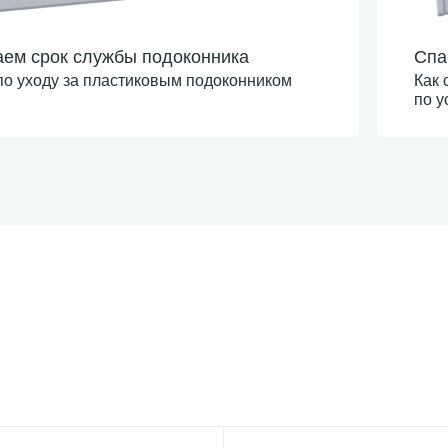
ем срок службы подоконника
Спа
по уходу за пластиковым подоконником
Как 
по у