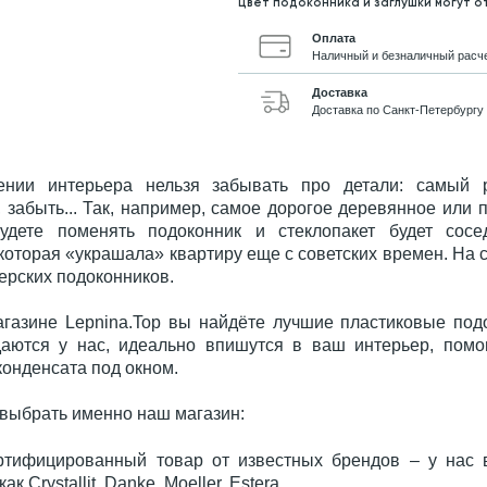
Цвет подоконника и заглушки могут о
Оплата
Наличный и безналичный расче
Доставка
Доставка по Санкт-Петербургу
нии интерьера нельзя забывать про детали: самый р
 забыть... Так, например, самое дорогое деревянное или п
удете поменять подоконник и стеклопакет будет сосе
 которая «украшала» квартиру еще с советских времен. Н
ерских подоконников.
агазине Lepnina.Top вы найдёте лучшие пластиковые под
аются у нас, идеально впишутся в ваш интерьер, помо
конденсата под окном.
 выбрать именно наш магазин:
ртифицированный товар от известных брендов – у нас 
ак Crystallit, Danke, Moeller, Estera.