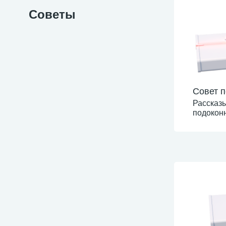
Советы
Совет п
Рассказы
подоконн