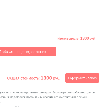
дуб
1300
1300
Итого к оплате:
руб.
Добавить еще подоконник
1300
Оформить заказ
Общая стоимость:
руб.
одоконник по индивидуальным размерам. Благодаря разнообразию цветов
оконник под оттенок профиля или сделать его контрастным с окном.
.