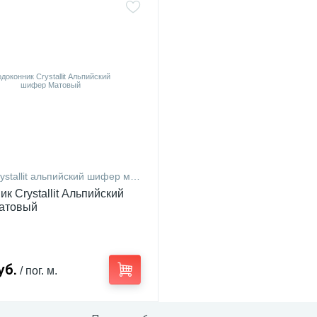
ystallit альпийский шифер мат 20
к Crystallit Альпийский
атовый
уб.
/ пог. м.