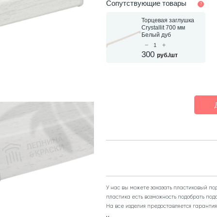
Сопутствующие товары
Подоконник VPL Белый 
Матовый
Торцевая заглушка
Crystallit 700 мм
Ш
10 см
х Д
100
см,
2
шт
Белый дуб
300
руб./шт
У нас вы можете заказать пластиковый п
пластика есть возможность подобрать под
На все изделия предоставляется гарантия