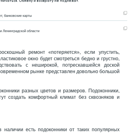
тличаться. Обмену и возврату не подлежат.
т, банковские карты
 и Ленинградской области
оскошный ремонт «потеряется», если упустить,
ластиковое окно будет смотреться бедно и грустно,
дствовать с неширокой, потрескавшейся доской
а современном рынке представлен довольно большой
оконники разных цветов и размеров. Подоконники,
гут создать комфортный климат без сквозняков и
в наличии есть подоконники от таких популярных