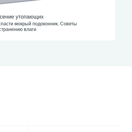
сение утопающих
спасти мокрый подоконник. Советы
странению влаги